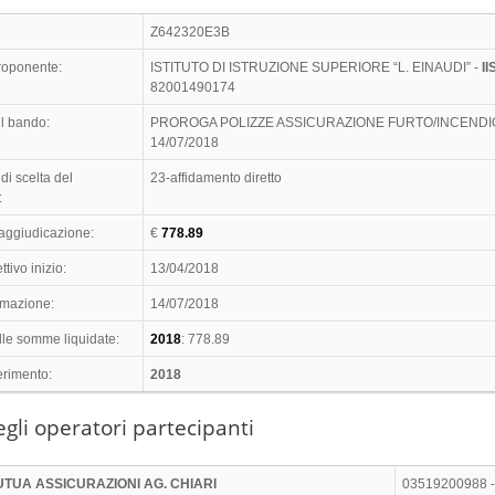
Z642320E3B
proponente:
ISTITUTO DI ISTRUZIONE SUPERIORE “L. EINAUDI” -
II
82001490174
l bando:
PROROGA POLIZZE ASSICURAZIONE FURTO/INCENDI
14/07/2018
di scelta del
23-affidamento diretto
:
 aggiudicazione:
€
778.89
ttivo inizio:
13/04/2018
timazione:
14/07/2018
lle somme liquidate:
2018
: 778.89
erimento:
2018
gli operatori partecipanti
TUA ASSICURAZIONI AG. CHIARI
03519200988 