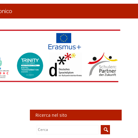
Ricerca nel sito
Search
for: