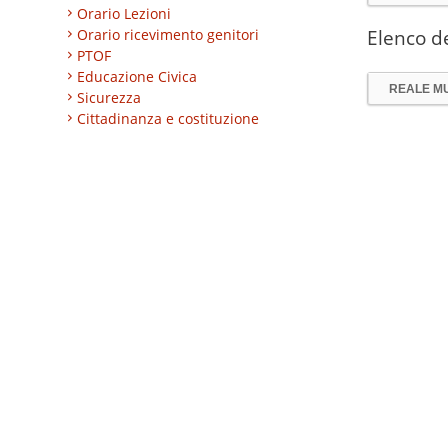
Orario Lezioni
Orario ricevimento genitori
Elenco de
PTOF
Educazione Civica
REALE MU
Sicurezza
Cittadinanza e costituzione
Nuovi professionali
AREA BES
Area integrazione
Regolamenti
INVALSI
Progetti
Turismo
Eccellenze
CLIL
ESABAC
DSD
Certificazioni linguistiche
Istruzione degli adulti
Alternanza Scuola/Lavoro
Impresa formativa simulata