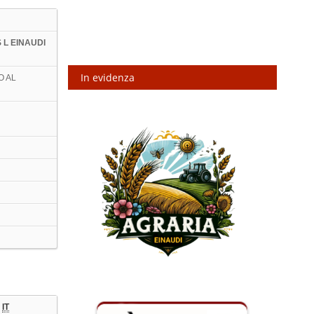
S L EINAUDI
In evidenza
O AL
-
IT