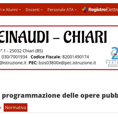
i e Alunni
Docenti
Personale ATA
i programmazione delle opere pubb
o
Normativa