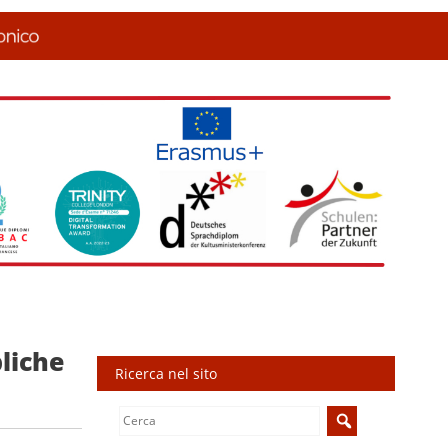
liche
Ricerca nel sito
Search
for: