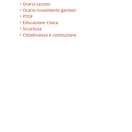
Orario Lezioni
Orario ricevimento genitori
PTOF
Educazione Civica
Sicurezza
Cittadinanza e costituzione
Nuovi professionali
AREA BES
Area integrazione
Regolamenti
INVALSI
Progetti
Turismo
Eccellenze
CLIL
ESABAC
DSD
Certificazioni linguistiche
Istruzione degli adulti
Alternanza Scuola/Lavoro
Impresa formativa simulata