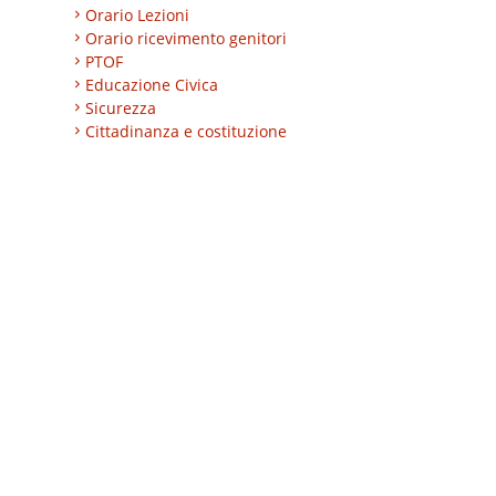
Orario Lezioni
Orario ricevimento genitori
PTOF
Educazione Civica
Sicurezza
Cittadinanza e costituzione
Nuovi professionali
AREA BES
Area integrazione
Regolamenti
INVALSI
Progetti
Turismo
Eccellenze
CLIL
ESABAC
DSD
Certificazioni linguistiche
Istruzione degli adulti
Alternanza Scuola/Lavoro
Impresa formativa simulata