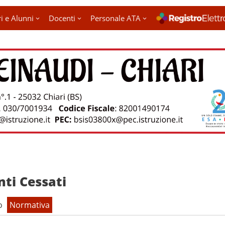
i e Alunni
Docenti
Personale ATA
nti Cessati
o
Normativa