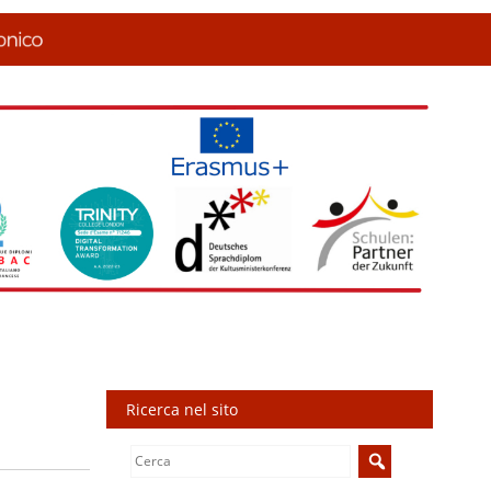
Ricerca nel sito
Search
for: