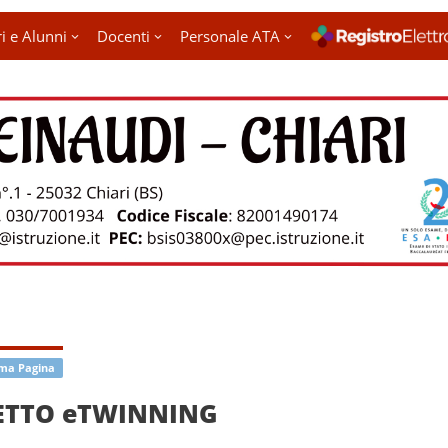
i e Alunni
Docenti
Personale ATA
ima Pagina
ETTO eTWINNING