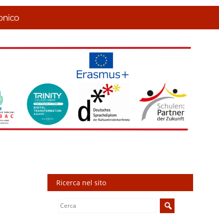
Ricerca nel sito
Search
for: