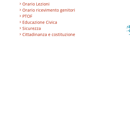
Orario Lezioni
Orario ricevimento genitori
PTOF
Educazione Civica
Sicurezza
Cittadinanza e costituzione
Nuovi professionali
AREA BES
Area integrazione
Regolamenti
INVALSI
Progetti
Turismo
Eccellenze
CLIL
ESABAC
DSD
Certificazioni linguistiche
Istruzione degli adulti
Alternanza Scuola/Lavoro
Impresa formativa simulata