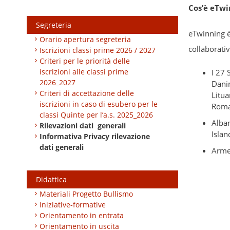
Cos’è eTwi
Segreteria
eTwinning è
Orario apertura segreteria
collaborativ
Iscrizioni classi prime 2026 / 2027
Criteri per le priorità delle
iscrizioni alle classi prime
I 27 
2026_2027
Danim
Criteri di accettazione delle
Litua
iscrizioni in caso di esubero per le
Roman
classi Quinte per l’a.s. 2025_2026
Alban
Rilevazioni dati generali
Islan
Informativa Privacy rilevazione
dati generali
Armen
Didattica
Materiali Progetto Bullismo
Iniziative-formative
Orientamento in entrata
Orientamento in uscita