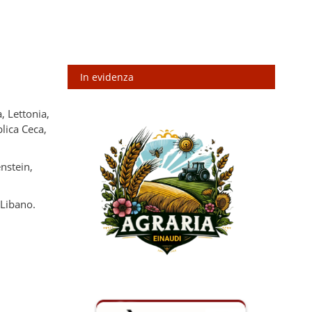
In evidenza
, Lettonia,
lica Ceca,
nstein,
 Libano.