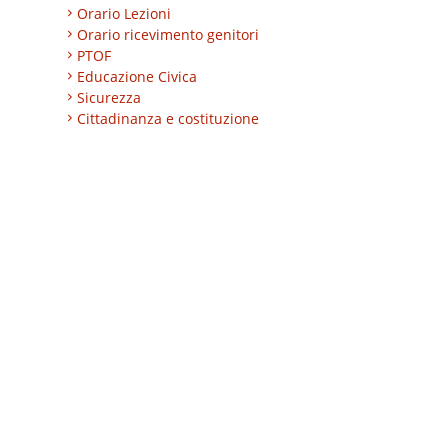
Orario Lezioni
Orario ricevimento genitori
PTOF
Educazione Civica
Sicurezza
Cittadinanza e costituzione
Nuovi professionali
AREA BES
Area integrazione
Regolamenti
INVALSI
Progetti
Turismo
Eccellenze
CLIL
ESABAC
DSD
Certificazioni linguistiche
Istruzione degli adulti
Alternanza Scuola/Lavoro
Impresa formativa simulata