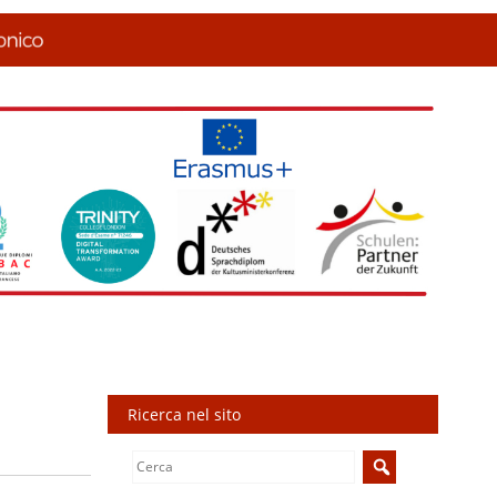
Ricerca nel sito
Search
for: