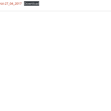
vizi-27_04_2017
Download
1