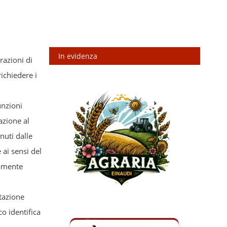
In evidenza
razioni di
ichiedere i
unzioni
azione al
nuti dalle
 ai sensi del
icamente
itazione
co identifica