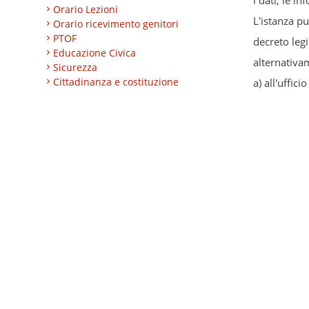
i dati, le i
Orario Lezioni
L'istanza p
Orario ricevimento genitori
PTOF
decreto leg
Educazione Civica
alternativa
Sicurezza
Cittadinanza e costituzione
a) all'uffic
Nuovi professionali
b) all'Uffici
AREA BES
c) ad altro
Area integrazione
Regolamenti
trasparente"
INVALSI
d) al respon
Progetti
Turismo
abbia a ogg
Eccellenze
sensi del p
CLIL
ESABAC
4. Il rilasc
DSD
rimborso de
Certificazioni linguistiche
riproduzion
Istruzione degli adulti
Alternanza Scuola/Lavoro
Impresa formativa simulata
Dlgs 14 ma