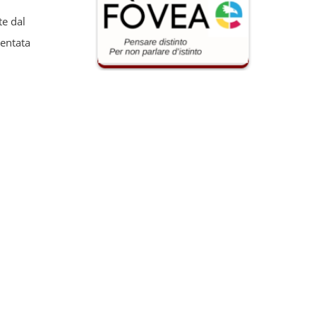
te dal
sentata
one
l'istanza
igatoria ai
alvo il
ione per la