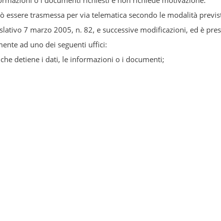
nformazioni o i documenti richiesti e non richiede motivazione.
uò essere trasmessa per via telematica secondo le modalità previs
islativo 7 marzo 2005, n. 82, e successive modificazioni, ed è pre
mente ad uno dei seguenti uffici:
io che detiene i dati, le informazioni o i documenti;
o relazioni con il pubblico;
 ufficio indicato dall'amministrazione nella sezione "Amministrazi
 del sito istituzionale;
sabile della prevenzione della corruzione e della trasparenza, ove 
etto dati, informazioni o documenti oggetto di pubblicazione obbl
resente decreto.
io di dati o documenti in formato elettronico o cartaceo è gratuito, s
l costo effettivamente sostenuto e documentato dall'amministraz
e su supporti materiali.
rzo 2013, n. 33