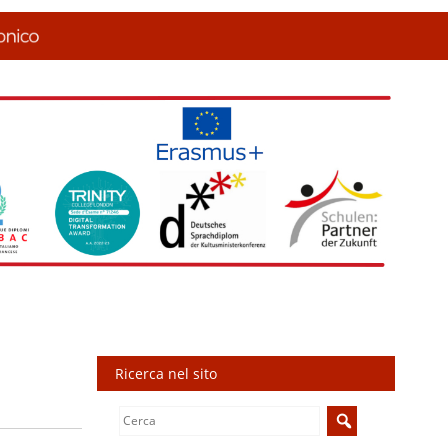
Ricerca nel sito
Search
for: