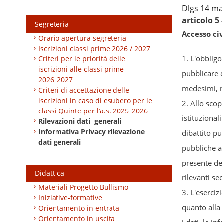
Dlgs 14 mar
articolo 5
Segreteria
Accesso ci
Orario apertura segreteria
Iscrizioni classi prime 2026 / 2027
1. L'obblig
Criteri per le priorità delle
iscrizioni alle classi prime
pubblicare 
2026_2027
medesimi, ne
Criteri di accettazione delle
iscrizioni in caso di esubero per le
2. Allo scop
classi Quinte per l’a.s. 2025_2026
istituzional
Rilevazioni dati generali
Informativa Privacy rilevazione
dibattito pu
dati generali
pubbliche am
presente dec
Didattica
rilevanti se
Materiali Progetto Bullismo
3. L'eserciz
Iniziative-formative
quanto alla 
Orientamento in entrata
Orientamento in uscita