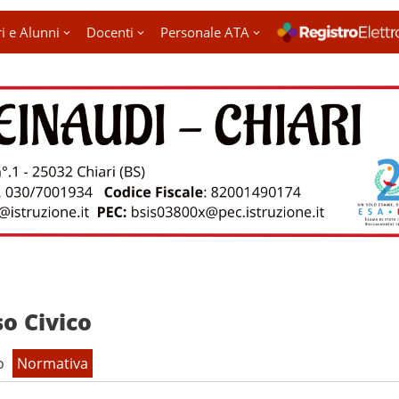
i e Alunni
Docenti
Personale ATA
o Civico
o
Normativa