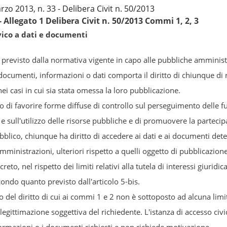
zo 2013, n. 33 - Delibera Civit n. 50/2013
 - Allegato 1 Delibera Civit n. 50/2013 Commi 1, 2, 3
vico a dati e documenti
o previsto dalla normativa vigente in capo alle pubbliche amminist
documenti, informazioni o dati comporta il diritto di chiunque di r
i casi in cui sia stata omessa la loro pubblicazione.
o di favorire forme diffuse di controllo sul perseguimento delle f
i e sull'utilizzo delle risorse pubbliche e di promuovere la partecip
bblico, chiunque ha diritto di accedere ai dati e ai documenti dete
ministrazioni, ulteriori rispetto a quelli oggetto di pubblicazione
reto, nel rispetto dei limiti relativi alla tutela di interessi giurid
condo quanto previsto dall'articolo 5-bis.
io del diritto di cui ai commi 1 e 2 non è sottoposto ad alcuna lim
legittimazione soggettiva del richiedente. L'istanza di accesso civi