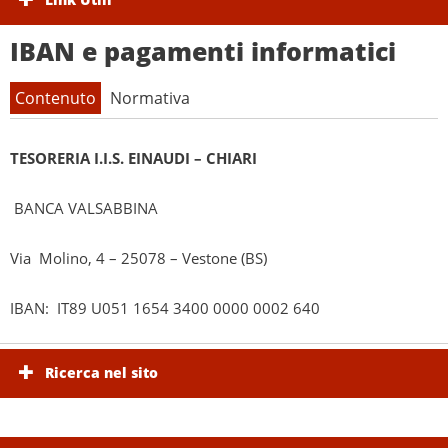
IBAN e pagamenti informatici
Contenuto
Normativa
TESORERIA I.I.S. EINAUDI – CHIARI
BANCA VALSABBINA
Via Molino, 4 – 25078 – Vestone (BS)
IBAN: IT89 U051 1654 3400 0000 0002 640
Dlgs 14 marzo 2013, n. 33
Ricerca nel sito
articolo 36
Pubblicazione delle informazioni necessarie per
l'effettuazione di pagamenti informatici