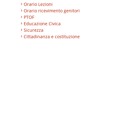
Orario Lezioni
Orario ricevimento genitori
PTOF
Educazione Civica
Sicurezza
Cittadinanza e costituzione
Nuovi professionali
AREA BES
Area integrazione
Regolamenti
INVALSI
Progetti
Turismo
Eccellenze
CLIL
ESABAC
DSD
Certificazioni linguistiche
Istruzione degli adulti
Alternanza Scuola/Lavoro
Impresa formativa simulata