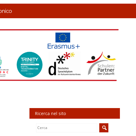
Ricerca nel sito
Search
for: