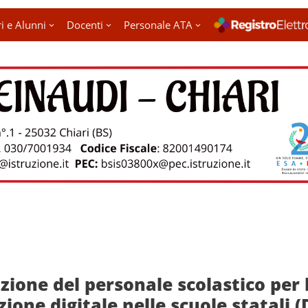
i e Alunni
Docenti
Personale ATA
ione del personale scolastico per 
zione digitale nelle scuole statali (