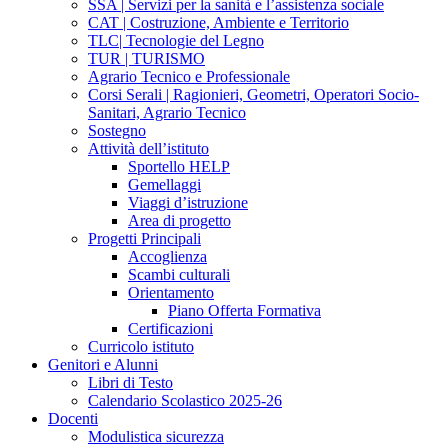
SSA | Servizi per la sanità e l’assistenza sociale
CAT | Costruzione, Ambiente e Territorio
TLC| Tecnologie del Legno
TUR | TURISMO
Agrario Tecnico e Professionale
Corsi Serali | Ragionieri, Geometri, Operatori Socio-
Sanitari, Agrario Tecnico
Sostegno
Attività dell’istituto
Sportello HELP
Gemellaggi
Viaggi d’istruzione
Area di progetto
Progetti Principali
Accoglienza
Scambi culturali
Orientamento
Piano Offerta Formativa
Certificazioni
Curricolo istituto
Genitori e Alunni
Libri di Testo
Calendario Scolastico 2025-26
Docenti
Modulistica sicurezza