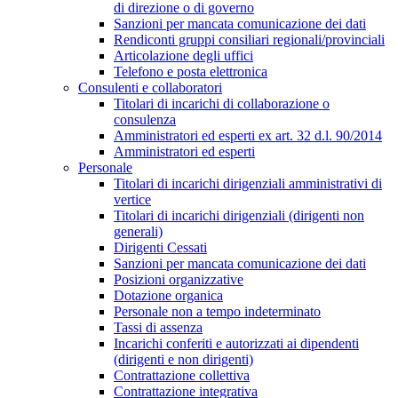
di direzione o di governo
Sanzioni per mancata comunicazione dei dati
Rendiconti gruppi consiliari regionali/provinciali
Articolazione degli uffici
Telefono e posta elettronica
Consulenti e collaboratori
Titolari di incarichi di collaborazione o
consulenza
Amministratori ed esperti ex art. 32 d.l. 90/2014
Amministratori ed esperti
Personale
Titolari di incarichi dirigenziali amministrativi di
vertice
Titolari di incarichi dirigenziali (dirigenti non
generali)
Dirigenti Cessati
Sanzioni per mancata comunicazione dei dati
Posizioni organizzative
Dotazione organica
Personale non a tempo indeterminato
Tassi di assenza
Incarichi conferiti e autorizzati ai dipendenti
(dirigenti e non dirigenti)
Contrattazione collettiva
Contrattazione integrativa