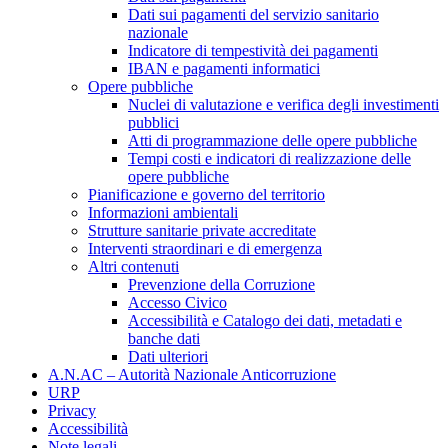
Dati sui pagamenti del servizio sanitario
nazionale
Indicatore di tempestività dei pagamenti
IBAN e pagamenti informatici
Opere pubbliche
Nuclei di valutazione e verifica degli investimenti
pubblici
Atti di programmazione delle opere pubbliche
Tempi costi e indicatori di realizzazione delle
opere pubbliche
Pianificazione e governo del territorio
Informazioni ambientali
Strutture sanitarie private accreditate
Interventi straordinari e di emergenza
Altri contenuti
Prevenzione della Corruzione
Accesso Civico
Accessibilità e Catalogo dei dati, metadati e
banche dati
Dati ulteriori
A.N.AC – Autorità Nazionale Anticorruzione
URP
Privacy
Accessibilità
Note legali