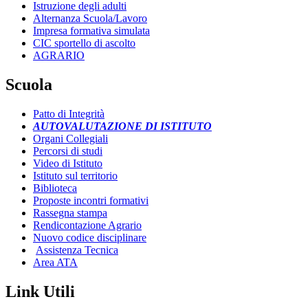
Istruzione degli adulti
Alternanza Scuola/Lavoro
Impresa formativa simulata
CIC sportello di ascolto
AGRARIO
Scuola
Patto di Integrità
AUTOVALUTAZIONE DI ISTITUTO
Organi Collegiali
Percorsi di studi
Video di Istituto
Istituto sul territorio
Biblioteca
Proposte incontri formativi
Rassegna stampa
Rendicontazione Agrario
Nuovo codice disciplinare
Assistenza Tecnica
Area ATA
Link Utili