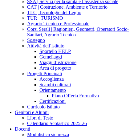
SSA | Servizi per la sanità e l’assistenza sociale
CAT | Costruzione, Ambiente e Territorio
TLC| Tecnologie del Legno
TUR | TURISMO
Agrario Tecnico e Professionale
Corsi Serali | Ragionieri, Geometri, Operatori Socio-
Sanitari, Agrario Tecnico
Sostegno
Attività dell’istituto
Sportello HELP
Gemellaggi
Viaggi d’istruzione
Area di progetto
Progetti Principali
Accoglienza
Scambi culturali
Orientamento
Piano Offerta Formativa
Certificazioni
Curricolo istituto
Genitori e Alunni
Libri di Testo
Calendario Scolastico 2025-26
Docenti
Modulistica sicurezza