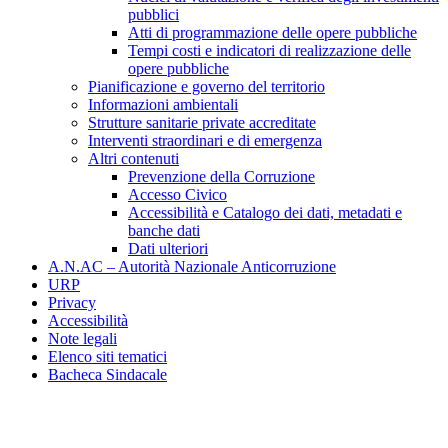
pubblici
Atti di programmazione delle opere pubbliche
Tempi costi e indicatori di realizzazione delle
opere pubbliche
Pianificazione e governo del territorio
Informazioni ambientali
Strutture sanitarie private accreditate
Interventi straordinari e di emergenza
Altri contenuti
Prevenzione della Corruzione
Accesso Civico
Accessibilità e Catalogo dei dati, metadati e
banche dati
Dati ulteriori
A.N.AC – Autorità Nazionale Anticorruzione
URP
Privacy
Accessibilità
Note legali
Elenco siti tematici
Bacheca Sindacale