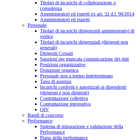
Titolari di incarichi di collaborazione o
consulenza
Amministratori ed esperti ex art. 32 d.l. 90/2014
Amministratori ed esperti
Personale
Titolari di incarichi dirigenziali amministrativi di
vertice
Titolari di incarichi dirigenziali (dirigenti non
generali)
Dirigenti Cessati
Sanzioni per mancata comunicazione dei dati
Posizioni organizzative
Dotazione organica
Personale non a tempo indeterminato
Tassi di assenza
Incarichi conferiti e autorizzati ai dipendenti
(dirigenti e non dirigenti)
Contrattazione collettiva
Contrattazione integrativa
OIV
Bandi di concorso
Performance
Sistema di misurazione e valutazione della
Performance
Piano della performance