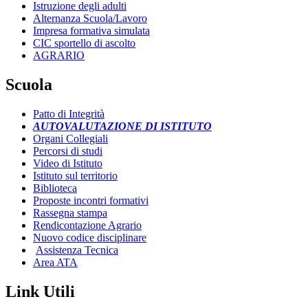
Istruzione degli adulti
Alternanza Scuola/Lavoro
Impresa formativa simulata
CIC sportello di ascolto
AGRARIO
Scuola
Patto di Integrità
AUTOVALUTAZIONE DI ISTITUTO
Organi Collegiali
Percorsi di studi
Video di Istituto
Istituto sul territorio
Biblioteca
Proposte incontri formativi
Rassegna stampa
Rendicontazione Agrario
Nuovo codice disciplinare
Assistenza Tecnica
Area ATA
Link Utili