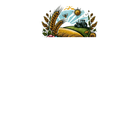
nload
ZIONE-
023-
NE-ALLA-
EGNO-
COVID 19