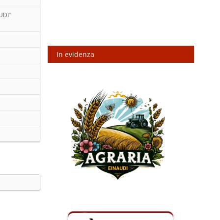
UDI”
In evidenza