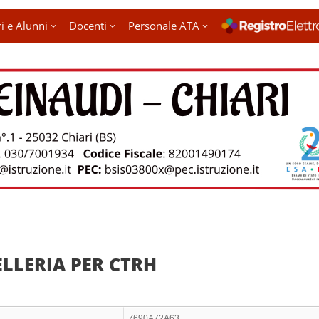
i e Alunni
Docenti
Personale ATA
LLERIA PER CTRH
Z690A72A63