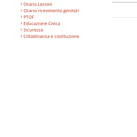
Orario Lezioni
Orario ricevimento genitori
PTOF
Educazione Civica
Sicurezza
Cittadinanza e costituzione
Nuovi professionali
AREA BES
Area integrazione
Regolamenti
INVALSI
Progetti
Turismo
Eccellenze
CLIL
ESABAC
DSD
Certificazioni linguistiche
Istruzione degli adulti
Alternanza Scuola/Lavoro
Impresa formativa simulata