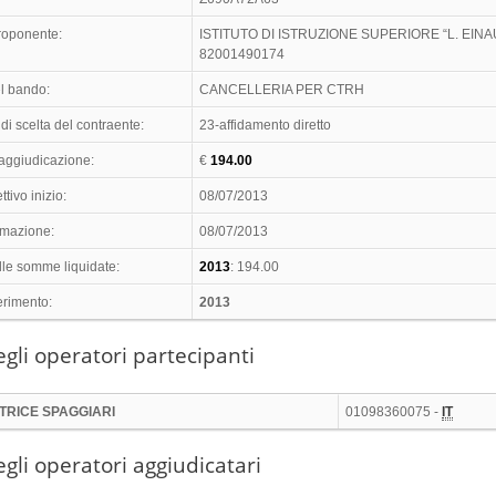
proponente:
ISTITUTO DI ISTRUZIONE SUPERIORE “L. EINA
82001490174
l bando:
CANCELLERIA PER CTRH
di scelta del contraente:
23-affidamento diretto
 aggiudicazione:
€
194.00
ttivo inizio:
08/07/2013
timazione:
08/07/2013
lle somme liquidate:
2013
: 194.00
erimento:
2013
gli operatori partecipanti
TRICE SPAGGIARI
01098360075 -
IT
gli operatori aggiudicatari