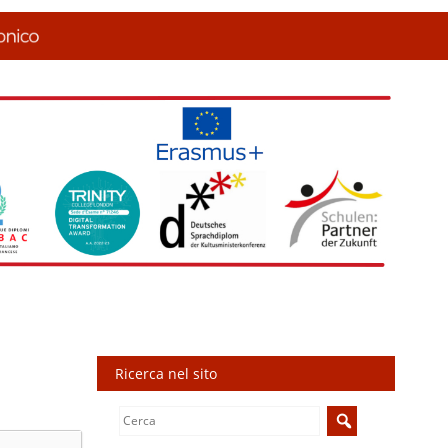
Ricerca nel sito
Search
for: