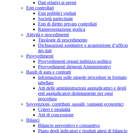
Dati relativi ai premi
Enti controllati
Enti pubblici vigilati
Società partecipate
Enti di diritto privato controllati
Rappresentazione grafica
Attività e procedimenti
Tipologie di procedimento
Dichiarazioni sostitutive e acquisizione d’ufficio
dei dati
Provvedimenti
Provvedimenti organi indirizzo-politico
Provvedimenti dirigenti Amministrativi
Bandi di gara e contratti
Informazioni sulle singole procedure in formato
tabellare
Atti delle amministrazioni aggiudicatrici e degli
enti aggiudicatori distintamente per ogni
procedura
Sovvenzioni, contributi, sussidi, vantaggi economici
Criteri e modalità
Atti di concessione
Bilanci
Bilancio preventivo e consuntivo
Piano degli indicatori e risultati attesi di bilancio