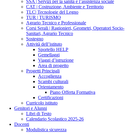
SSA | Servizi per la sanità e l’assistenza sociale
CAT | Costruzione, Ambiente e Territorio
TLC| Tecnologie del Legno
TUR | TURISMO
Agrario Tecnico e Professionale
Corsi Serali | Ragionieri, Geometri, Operatori Socio-
Sanitari, Agrario Tecnico
Sostegno
Attività dell’istituto
Sportello HELP
Gemellaggi
Viaggi d’istruzione
Area di progetto
Progetti Principali
Accoglienza
Scambi culturali
Orientamento
Piano Offerta Formativa
Certificazioni
Curricolo istituto
Genitori e Alunni
Libri di Testo
Calendario Scolastico 2025-26
Docenti
Modulistica sicurezza