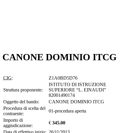
CANONE DOMINIO ITCG
CIG:
Z1A0BD5D76
ISTITUTO DI ISTRUZIONE
Struttura proponente:
SUPERIORE “L. EINAUDI”
82001490174
Oggetto del bando:
CANONE DOMINIO ITCG
Procedura di scelta del
01-procedura aperta
contraente:
Importo di
€
345.00
aggiudicazione:
Data di effettivo inizio:
26/11/2013