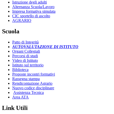
Istruzione degli adulti
Alternanza Scuola/Lavoro
Impresa formativa simulata
CIC sportello di ascolto
AGRARIO
Scuola
Patto di Integrità
AUTOVALUTAZIONE DI ISTITUTO
Organi Collegiali
Percorsi di studi
Video di Istituto
Istituto sul territorio
Biblioteca
Proposte incontri formativi
Rassegna stampa
Rendicontazione Agrario
Nuovo codice disciplinare
Assistenza Tecnica
Area ATA
Link Utili