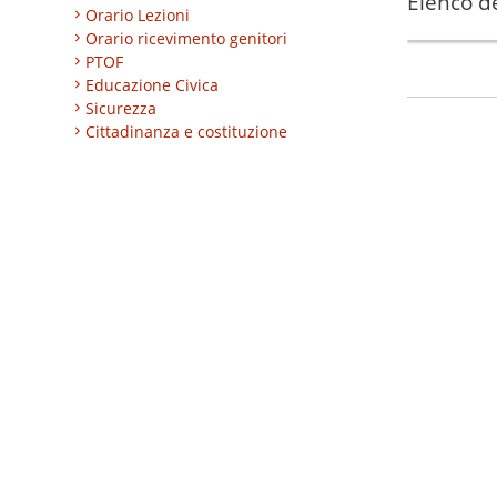
Elenco de
Orario Lezioni
Orario ricevimento genitori
PTOF
Educazione Civica
Sicurezza
Cittadinanza e costituzione
Nuovi professionali
AREA BES
Area integrazione
Regolamenti
INVALSI
Progetti
Turismo
Eccellenze
CLIL
ESABAC
DSD
Certificazioni linguistiche
Istruzione degli adulti
Alternanza Scuola/Lavoro
Impresa formativa simulata