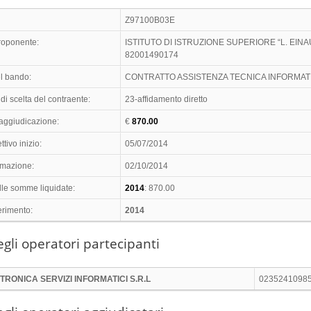
Z97100B03E
proponente:
ISTITUTO DI ISTRUZIONE SUPERIORE “L. EINA
82001490174
l bando:
CONTRATTO ASSISTENZA TECNICA INFORMAT
di scelta del contraente:
23-affidamento diretto
 aggiudicazione:
€
870.00
ttivo inizio:
05/07/2014
timazione:
02/10/2014
lle somme liquidate:
2014
: 870.00
erimento:
2014
gli operatori partecipanti
TRONICA SERVIZI INFORMATICI S.R.L
02352410985