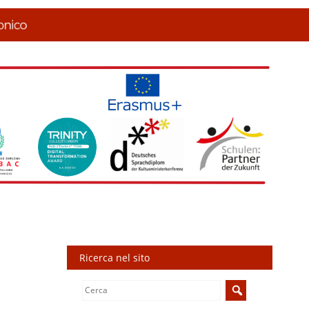
Ricerca nel sito
Search
for: