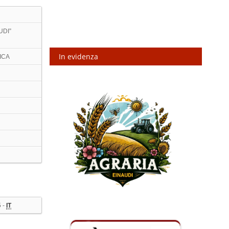
UDI”
In evidenza
ICA
 -
IT