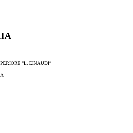
IA
PERIORE “L. EINAUDI”
IA