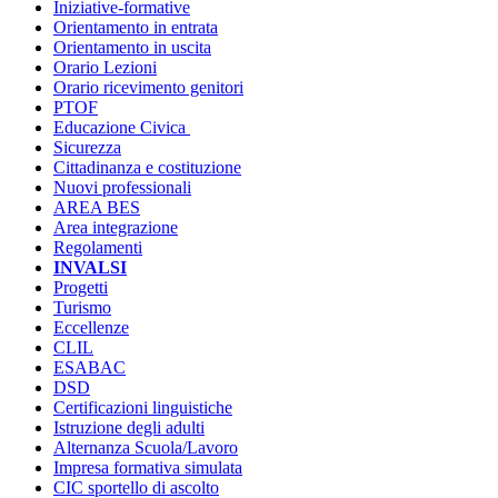
Iniziative-formative
Orientamento in entrata
Orientamento in uscita
Orario Lezioni
Orario ricevimento genitori
PTOF
Educazione Civica
Sicurezza
Cittadinanza e costituzione
Nuovi professionali
AREA BES
Area integrazione
Regolamenti
INVALSI
Progetti
Turismo
Eccellenze
CLIL
ESABAC
DSD
Certificazioni linguistiche
Istruzione degli adulti
Alternanza Scuola/Lavoro
Impresa formativa simulata
CIC sportello di ascolto