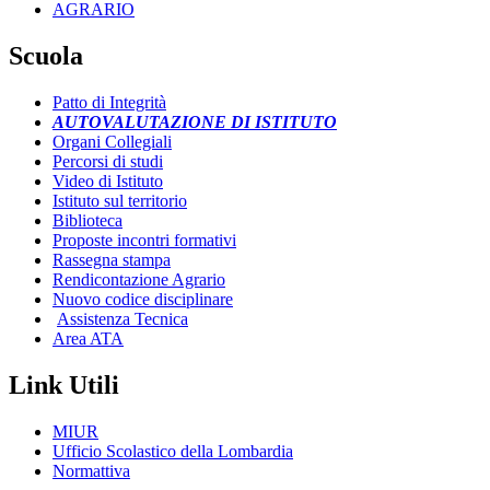
AGRARIO
Scuola
Patto di Integrità
AUTOVALUTAZIONE DI ISTITUTO
Organi Collegiali
Percorsi di studi
Video di Istituto
Istituto sul territorio
Biblioteca
Proposte incontri formativi
Rassegna stampa
Rendicontazione Agrario
Nuovo codice disciplinare
Assistenza Tecnica
Area ATA
Link Utili
MIUR
Ufficio Scolastico della Lombardia
Normattiva