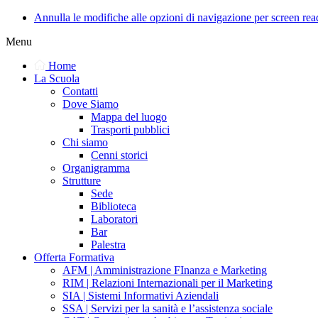
Annulla le modifiche alle opzioni di navigazione per screen rea
Menu
Home
La Scuola
Contatti
Dove Siamo
Mappa del luogo
Trasporti pubblici
Chi siamo
Cenni storici
Organigramma
Strutture
Sede
Biblioteca
Laboratori
Bar
Palestra
Offerta Formativa
AFM | Amministrazione FInanza e Marketing
RIM | Relazioni Internazionali per il Marketing
SIA | Sistemi Informativi Aziendali
SSA | Servizi per la sanità e l’assistenza sociale