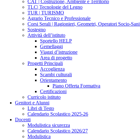
CAT | Costruzione, Ambiente e Territorio
TLC| Tecnologie del Legno
TUR | TURISMO
Agrario Tecnico e Professionale
Corsi Serali | Ragionieri, Geometri, Operatori Socio-Sani
Sostegno
Attività dell’istituto
Sportello HELP
Gemellaggi
Viaggi d’istruzione
Area di progetto
Progetti Principali
Accoglienza
Scambi culturali
Orientamento
Piano Offerta Formativa
Certificazioni
Curricolo istituto
Genitori e Alunni
Libri di Testo
Calendario Scolastico 2025-26
Docenti
Modulistica sicurezza
Calendario Scolastico 2026/27
Modulistica