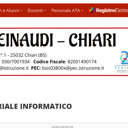
i e Alunni
Docenti
Personale ATA
IALE INFORMATICO
XDE0753D28