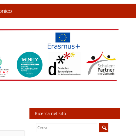
Ricerca nel sito
Search
for: