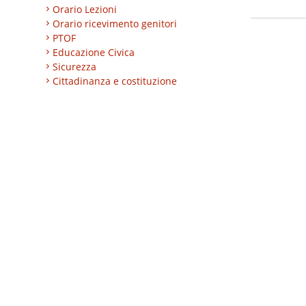
Orario Lezioni
Orario ricevimento genitori
PTOF
Educazione Civica
Sicurezza
Cittadinanza e costituzione
Nuovi professionali
AREA BES
Area integrazione
Regolamenti
INVALSI
Progetti
Turismo
Eccellenze
CLIL
ESABAC
DSD
Certificazioni linguistiche
Istruzione degli adulti
Alternanza Scuola/Lavoro
Impresa formativa simulata