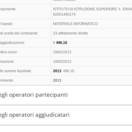
proponente:
ISTITUTO DI ISTRUZIONE SUPERIORE “L. EINA
82001490174
l bando:
MATERIALE INFORMATICO
di scelta del contraente:
23-affidamento diretto
 aggiudicazione:
€
496.10
ttivo inizio:
19/02/2013
timazione:
19/02/2013
lle somme liquidate:
2013
: 496.10
erimento:
2013
gli operatori partecipanti
gli operatori aggiudicatari