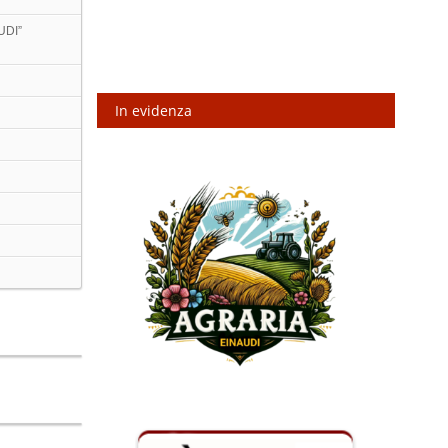
UDI”
In evidenza