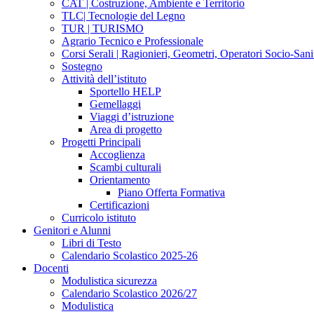
CAT | Costruzione, Ambiente e Territorio
TLC| Tecnologie del Legno
TUR | TURISMO
Agrario Tecnico e Professionale
Corsi Serali | Ragionieri, Geometri, Operatori Socio-Sani
Sostegno
Attività dell’istituto
Sportello HELP
Gemellaggi
Viaggi d’istruzione
Area di progetto
Progetti Principali
Accoglienza
Scambi culturali
Orientamento
Piano Offerta Formativa
Certificazioni
Curricolo istituto
Genitori e Alunni
Libri di Testo
Calendario Scolastico 2025-26
Docenti
Modulistica sicurezza
Calendario Scolastico 2026/27
Modulistica