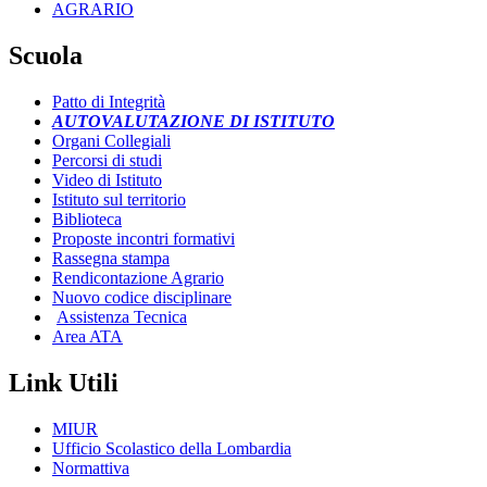
AGRARIO
Scuola
Patto di Integrità
AUTOVALUTAZIONE DI ISTITUTO
Organi Collegiali
Percorsi di studi
Video di Istituto
Istituto sul territorio
Biblioteca
Proposte incontri formativi
Rassegna stampa
Rendicontazione Agrario
Nuovo codice disciplinare
Assistenza Tecnica
Area ATA
Link Utili
MIUR
Ufficio Scolastico della Lombardia
Normattiva