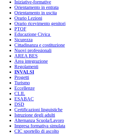
Iniziative-formative
Orientamento in entrata
Orientamento in uscita
Orario Lezioni
Orario ricevimento genitori
PTOF
Educazione Civica
Sicurezza
Cittadinanza e costituzione
Nuovi professionali
AREA BES
Area integrazione
Regolamenti
INVALSI
Progetti
Turismo
Eccellenze
CLIL
ESABAC
DSD
Certificazioni linguistiche
Istruzione degli adulti
Alternanza Scuola/Lavoro
Impresa formativa simulata
CIC sportello di ascolto