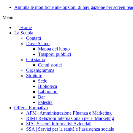
Annulla le modifiche alle opzioni di navigazione per screen rea
Menu
Home
La Scuola
Contatti
Dove Siamo
Mappa del luogo
Trasporti pubblici
Chi siamo
Cenni storici
Organigramma
Strutture
Sede
Biblioteca
Laboratori
Bar
Palestra
Offerta Formativa
AFM | Amministrazione FInanza e Marketing
RIM | Relazioni Internazionali per il Marketing
SIA | Sistemi Informativi Aziendali
SSA | Servizi per la sanità e l’assistenza sociale