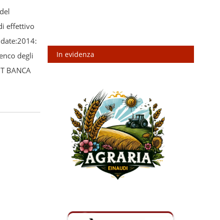
del
 effettivo
idate:2014:
In evidenza
enco degli
 IT BANCA