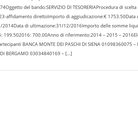
4Oggetto del bando:SERVIZIO DI TESORERIAProcedura di scelta 
23-affidamento direttoImporto di aggiudicazione:€ 1753.50Data di
1/2014Data di ultimazione:31/12/2016Importo delle somme liqu
: 199.502016: 700.00Anno di riferimento:2014 – 2015 – 2016El
partecipanti BANCA MONTE DEI PASCHI DI SIENA 01098360075 –
DI BERGAMO 03034840169 – […]