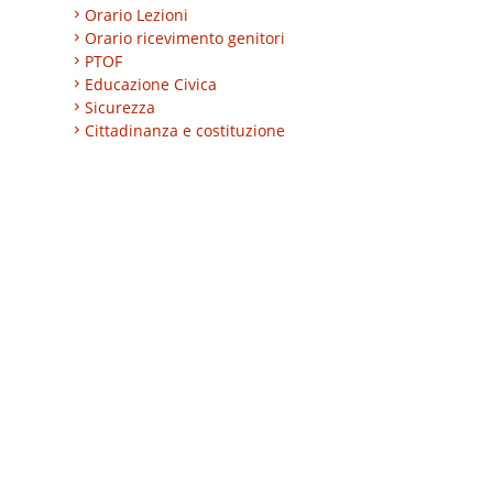
Orario Lezioni
Orario ricevimento genitori
PTOF
Educazione Civica
Sicurezza
Cittadinanza e costituzione
Nuovi professionali
AREA BES
Area integrazione
Regolamenti
INVALSI
Progetti
Turismo
Eccellenze
CLIL
ESABAC
DSD
Certificazioni linguistiche
Istruzione degli adulti
Alternanza Scuola/Lavoro
Impresa formativa simulata