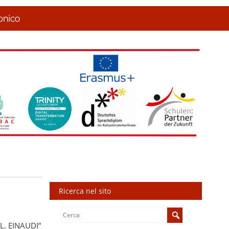
Ricerca nel sito
Search
for:
L. EINAUDI”