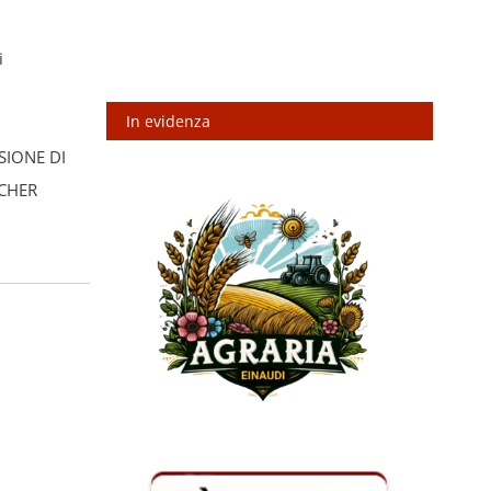
i
In evidenza
ISIONE DI
SCHER