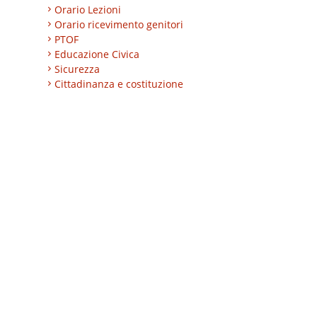
Orario Lezioni
Orario ricevimento genitori
PTOF
Educazione Civica
Sicurezza
Cittadinanza e costituzione
Nuovi professionali
AREA BES
Area integrazione
Regolamenti
INVALSI
Progetti
Turismo
Eccellenze
CLIL
ESABAC
DSD
Certificazioni linguistiche
Istruzione degli adulti
Alternanza Scuola/Lavoro
Impresa formativa simulata