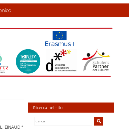
Ricerca nel sito
Search
for:
L. EINAUDI”