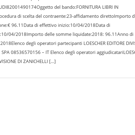
NAUDI82001490174Oggetto del bando:FORNITURA LIBRI IN
edura di scelta del contraente:23-affidamento direttoImporto d
one:€ 96.11Data di effettivo inizio:10/04/2018Data di
e:10/04/2018Importo delle somme liquidate:2018: 96.11Anno di
:2018Elenco degli operatori partecipanti LOESCHER EDITORE DIV
 SPA 08536570156 – IT Elenco degli operatori aggiudicatariLOE
VISIONE DI ZANICHELLI […]