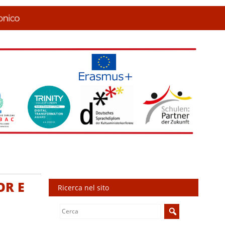
OR E
Ricerca nel sito
Search
for: