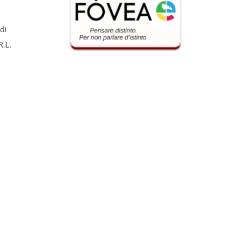
di
.L.
B1
L. EINAUDI”
ICI PON
mento
019Data di