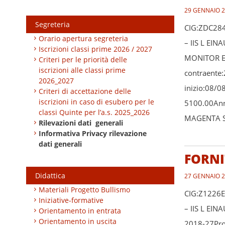
29 GENNAIO 
Segreteria
CIG:ZDC284
Orario apertura segreteria
– IIS L EI
Iscrizioni classi prime 2026 / 2027
MONITOR E 
Criteri per le priorità delle
iscrizioni alle classi prime
contraente:
2026_2027
inizio:08/0
Criteri di accettazione delle
iscrizioni in caso di esubero per le
5100.00Anno
classi Quinte per l’a.s. 2025_2026
MAGENTA S.
Rilevazioni dati generali
Informativa Privacy rilevazione
dati generali
FORNI
Didattica
27 GENNAIO 
Materiali Progetto Bullismo
CIG:Z1226E
Iniziative-formative
– IIS L EI
Orientamento in entrata
Orientamento in uscita
2018-27Proc