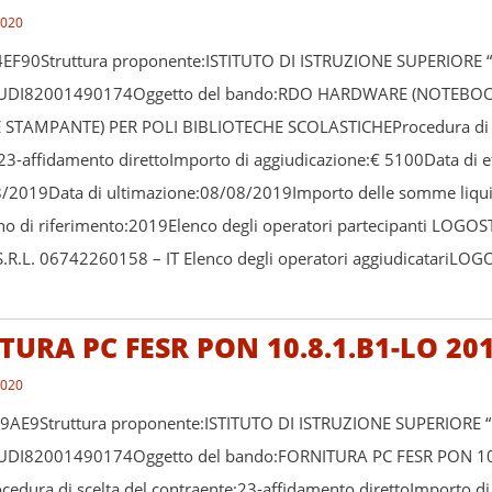
2020
EF90Struttura proponente:ISTITUTO DI ISTRUZIONE SUPERIORE “
NAUDI82001490174Oggetto del bando:RDO HARDWARE (NOTEBOO
STAMPANTE) PER POLI BIBLIOTECHE SCOLASTICHEProcedura di s
23-affidamento direttoImporto di aggiudicazione:€ 5100Data di ef
8/2019Data di ultimazione:08/08/2019Importo delle somme liqu
 di riferimento:2019Elenco degli operatori partecipanti LOGOS
R.L. 06742260158 – IT Elenco degli operatori aggiudicatariLOG
TURA PC FESR PON 10.8.1.B1-LO 20
2020
9AE9Struttura proponente:ISTITUTO DI ISTRUZIONE SUPERIORE “
NAUDI82001490174Oggetto del bando:FORNITURA PC FESR PON 1
edura di scelta del contraente:23-affidamento direttoImporto di