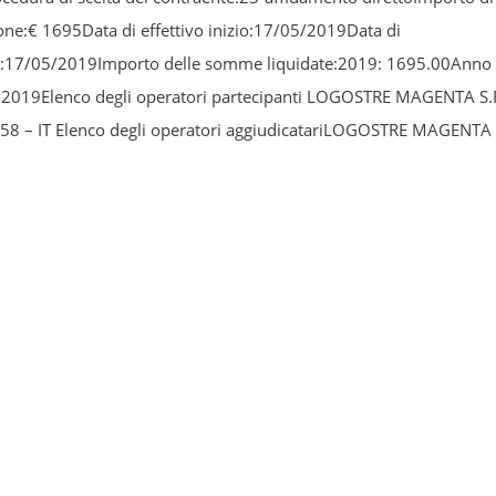
one:€ 1695Data di effettivo inizio:17/05/2019Data di
e:17/05/2019Importo delle somme liquidate:2019: 1695.00Anno 
:2019Elenco degli operatori partecipanti LOGOSTRE MAGENTA S.R
8 – IT Elenco degli operatori aggiudicatariLOGOSTRE MAGENTA
2260158 – IT
STO BENI INFORMATICI PON 10.8.1
ON-LO-2018-27
2020
A89EStruttura proponente:ISTITUTO DI ISTRUZIONE SUPERIORE “
NAUDI82001490174Oggetto del bando:ACQUISTO BENI INFORMAT
ESRPON-LO-2018-27Procedura di scelta del contraente:23-affida
rto di aggiudicazione:€ 17951.92Data di effettivo inizio:28/02/2