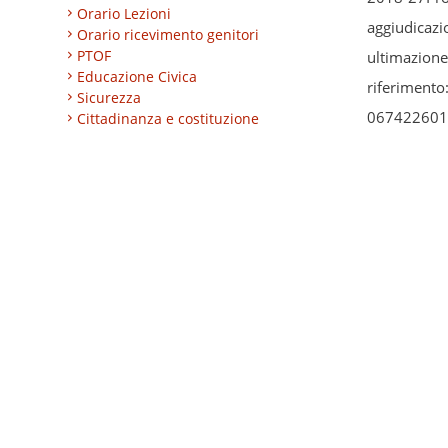
Orario Lezioni
aggiudicazi
Orario ricevimento genitori
PTOF
ultimazion
Educazione Civica
riferimento
Sicurezza
0674226015
Cittadinanza e costituzione
Nuovi professionali
S.R.L.0674
AREA BES
Area integrazione
Regolamenti
ACQUI
INVALSI
Progetti
FESRP
Turismo
Eccellenze
27 GENNAIO 
CLIL
CIG:Z06239
ESABAC
DSD
– IIS L EI
Certificazioni linguistiche
10.8.1B1 F
Istruzione degli adulti
Alternanza Scuola/Lavoro
direttoImpo
Impresa formativa simulata