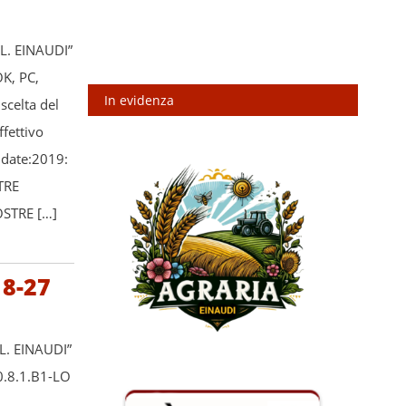
L. EINAUDI”
K, PC,
In evidenza
celta del
fettivo
idate:2019:
TRE
OSTRE […]
18-27
L. EINAUDI”
0.8.1.B1-LO