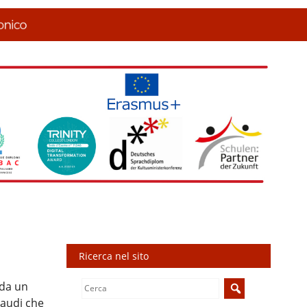
Ricerca nel sito
Search
da un
for:
naudi che