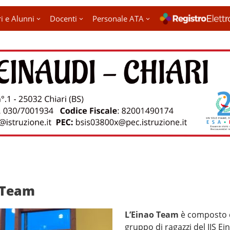
i e Alunni
Docenti
Personale ATA
 Team
L’
Einao
Team
è composto 
gruppo di ragazzi del IIS Ei