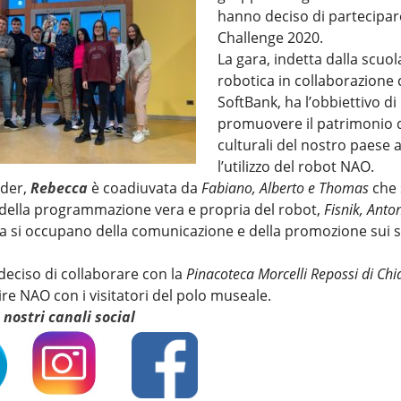
hanno deciso di partecipar
Challenge 2020.
La gara, indetta dalla scuol
robotica in collaborazione
SoftBank, ha l’obbiettivo di
promuovere il patrimonio d
culturali del nostro paese 
l’utilizzo del robot NAO.
ader,
Rebecca
è coadiuvata da
Fabiano, Alberto e Thomas
che 
ella programmazione vera e propria del robot,
Fisnik, Anton
a si occupano della comunicazione e della promozione sui s
 deciso di collaborare con la
Pinacoteca Morcelli Repossi di Chi
ire NAO con i visitatori del polo museale.
i nostri canali social