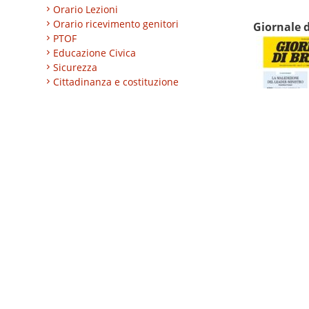
Orario Lezioni
Orario ricevimento genitori
Giornale d
PTOF
Educazione Civica
Sicurezza
Cittadinanza e costituzione
Nuovi professionali
AREA BES
Area integrazione
Regolamenti
INVALSI
Progetti
Turismo
Eccellenze
CLIL
ESABAC
DSD
Certificazioni linguistiche
Istruzione degli adulti
Alternanza Scuola/Lavoro
Impresa formativa simulata