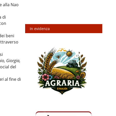
e alla Nao
a di
 con
In evidenza
ei beni
attraverso
si
io, Giorgia,
ocial del
ari
al fine di