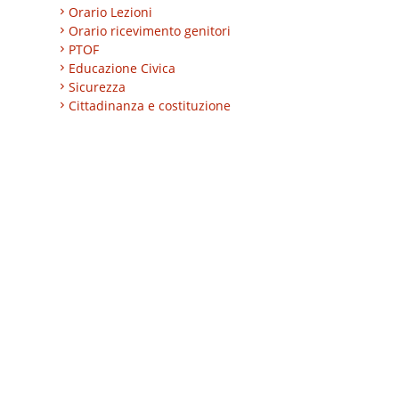
Orario Lezioni
Orario ricevimento genitori
PTOF
Educazione Civica
Sicurezza
Cittadinanza e costituzione
Nuovi professionali
AREA BES
Area integrazione
Regolamenti
INVALSI
Progetti
Turismo
Eccellenze
CLIL
ESABAC
DSD
Certificazioni linguistiche
Istruzione degli adulti
Alternanza Scuola/Lavoro
Impresa formativa simulata