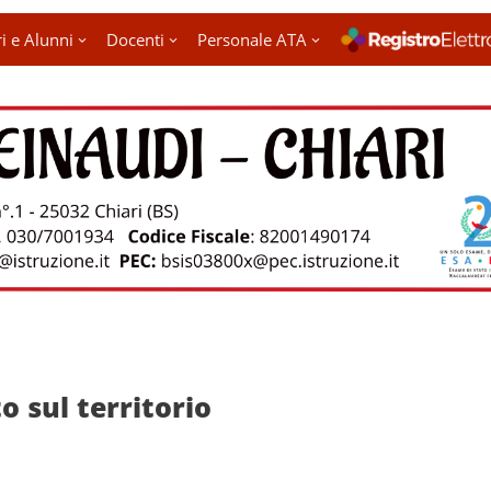
i e Alunni
Docenti
Personale ATA
to sul territorio