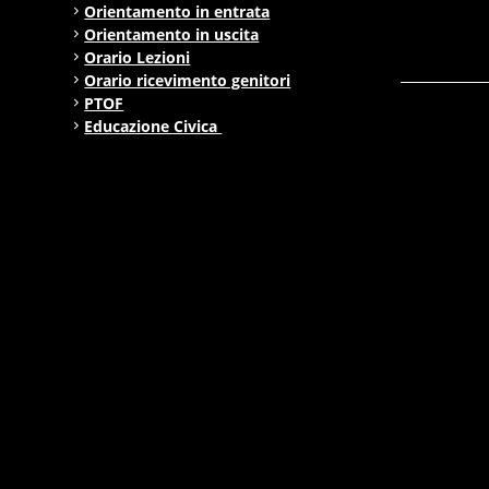
Orientamento in entrata
Orientamento in uscita
Orario Lezioni
Orario ricevimento genitori
PTOF
Educazione Civica
Sicurezza
Cittadinanza e costituzione
Nuovi professionali
AREA BES
Area integrazione
Regolamenti
INVALSI
Progetti
Turismo
Eccellenze
CLIL
ESABAC
DSD
Certificazioni linguistiche
Istruzione degli adulti