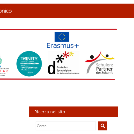
Ricerca nel sito
Search
for: