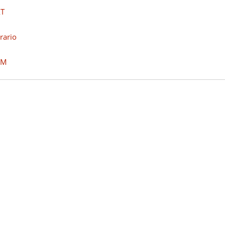
AT
rario
FM