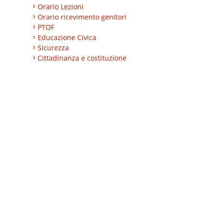
Orario Lezioni
Orario ricevimento genitori
PTOF
Educazione Civica
Sicurezza
Cittadinanza e costituzione
Nuovi professionali
AREA BES
Area integrazione
Regolamenti
INVALSI
Progetti
Turismo
Eccellenze
CLIL
ESABAC
DSD
Certificazioni linguistiche
Istruzione degli adulti
Alternanza Scuola/Lavoro
Impresa formativa simulata