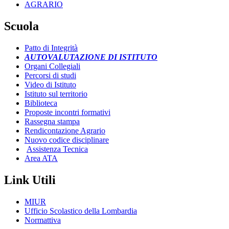
AGRARIO
Scuola
Patto di Integrità
AUTOVALUTAZIONE DI ISTITUTO
Organi Collegiali
Percorsi di studi
Video di Istituto
Istituto sul territorio
Biblioteca
Proposte incontri formativi
Rassegna stampa
Rendicontazione Agrario
Nuovo codice disciplinare
Assistenza Tecnica
Area ATA
Link Utili
MIUR
Ufficio Scolastico della Lombardia
Normattiva