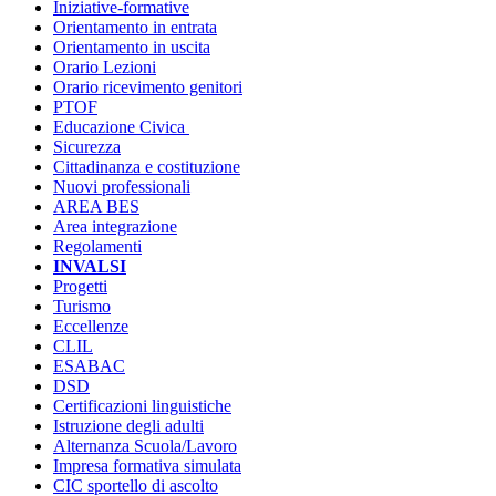
Iniziative-formative
Orientamento in entrata
Orientamento in uscita
Orario Lezioni
Orario ricevimento genitori
PTOF
Educazione Civica
Sicurezza
Cittadinanza e costituzione
Nuovi professionali
AREA BES
Area integrazione
Regolamenti
INVALSI
Progetti
Turismo
Eccellenze
CLIL
ESABAC
DSD
Certificazioni linguistiche
Istruzione degli adulti
Alternanza Scuola/Lavoro
Impresa formativa simulata
CIC sportello di ascolto