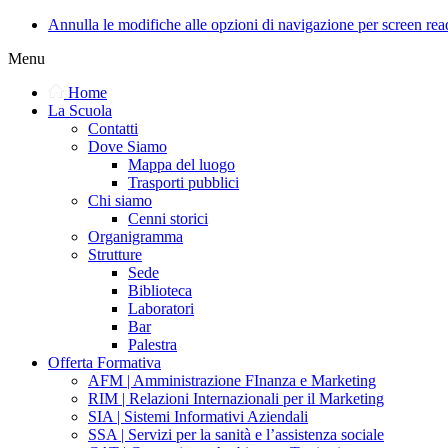
Annulla le modifiche alle opzioni di navigazione per screen rea
Menu
Home
La Scuola
Contatti
Dove Siamo
Mappa del luogo
Trasporti pubblici
Chi siamo
Cenni storici
Organigramma
Strutture
Sede
Biblioteca
Laboratori
Bar
Palestra
Offerta Formativa
AFM | Amministrazione FInanza e Marketing
RIM | Relazioni Internazionali per il Marketing
SIA | Sistemi Informativi Aziendali
SSA | Servizi per la sanità e l’assistenza sociale