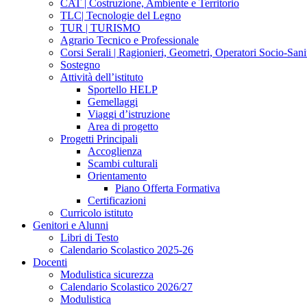
CAT | Costruzione, Ambiente e Territorio
TLC| Tecnologie del Legno
TUR | TURISMO
Agrario Tecnico e Professionale
Corsi Serali | Ragionieri, Geometri, Operatori Socio-Sani
Sostegno
Attività dell’istituto
Sportello HELP
Gemellaggi
Viaggi d’istruzione
Area di progetto
Progetti Principali
Accoglienza
Scambi culturali
Orientamento
Piano Offerta Formativa
Certificazioni
Curricolo istituto
Genitori e Alunni
Libri di Testo
Calendario Scolastico 2025-26
Docenti
Modulistica sicurezza
Calendario Scolastico 2026/27
Modulistica