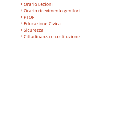
Orario Lezioni
Orario ricevimento genitori
PTOF
Educazione Civica
Sicurezza
Cittadinanza e costituzione
Nuovi professionali
AREA BES
Area integrazione
Regolamenti
INVALSI
Progetti
Turismo
Eccellenze
CLIL
ESABAC
DSD
Certificazioni linguistiche
Istruzione degli adulti
Alternanza Scuola/Lavoro
Impresa formativa simulata