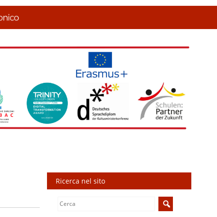
Ricerca nel sito
Search
for: