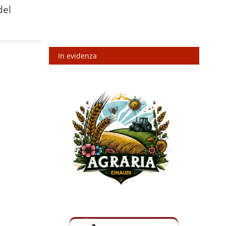
del
In evidenza