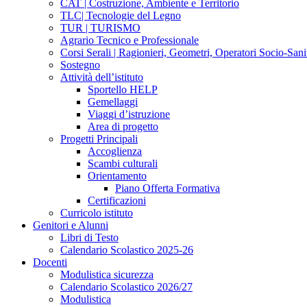
CAT | Costruzione, Ambiente e Territorio
TLC| Tecnologie del Legno
TUR | TURISMO
Agrario Tecnico e Professionale
Corsi Serali | Ragionieri, Geometri, Operatori Socio-Sani
Sostegno
Attività dell’istituto
Sportello HELP
Gemellaggi
Viaggi d’istruzione
Area di progetto
Progetti Principali
Accoglienza
Scambi culturali
Orientamento
Piano Offerta Formativa
Certificazioni
Curricolo istituto
Genitori e Alunni
Libri di Testo
Calendario Scolastico 2025-26
Docenti
Modulistica sicurezza
Calendario Scolastico 2026/27
Modulistica