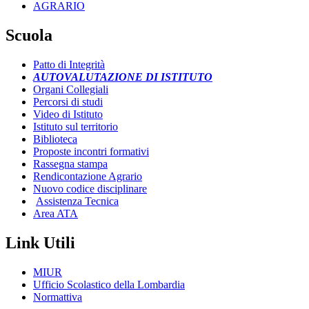
AGRARIO
Scuola
Patto di Integrità
AUTOVALUTAZIONE DI ISTITUTO
Organi Collegiali
Percorsi di studi
Video di Istituto
Istituto sul territorio
Biblioteca
Proposte incontri formativi
Rassegna stampa
Rendicontazione Agrario
Nuovo codice disciplinare
Assistenza Tecnica
Area ATA
Link Utili
MIUR
Ufficio Scolastico della Lombardia
Normattiva