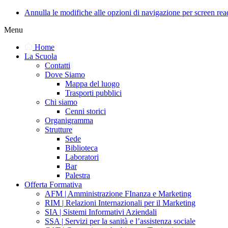
Annulla le modifiche alle opzioni di navigazione per screen rea
Menu
Home
La Scuola
Contatti
Dove Siamo
Mappa del luogo
Trasporti pubblici
Chi siamo
Cenni storici
Organigramma
Strutture
Sede
Biblioteca
Laboratori
Bar
Palestra
Offerta Formativa
AFM | Amministrazione FInanza e Marketing
RIM | Relazioni Internazionali per il Marketing
SIA | Sistemi Informativi Aziendali
SSA | Servizi per la sanità e l’assistenza sociale