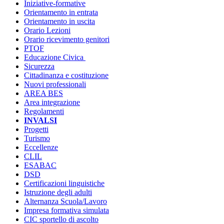
Iniziative-formative
Orientamento in entrata
Orientamento in uscita
Orario Lezioni
Orario ricevimento genitori
PTOF
Educazione Civica
Sicurezza
Cittadinanza e costituzione
Nuovi professionali
AREA BES
Area integrazione
Regolamenti
INVALSI
Progetti
Turismo
Eccellenze
CLIL
ESABAC
DSD
Certificazioni linguistiche
Istruzione degli adulti
Alternanza Scuola/Lavoro
Impresa formativa simulata
CIC sportello di ascolto