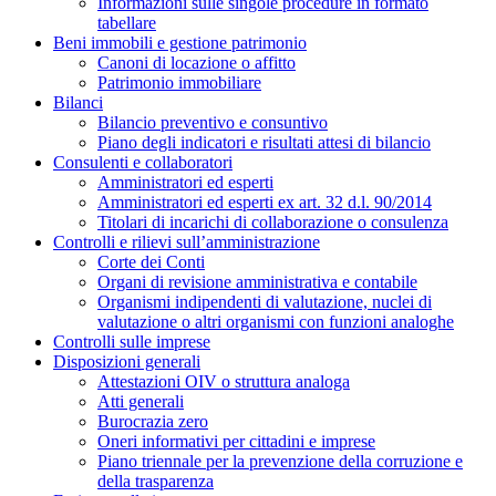
Informazioni sulle singole procedure in formato
tabellare
Beni immobili e gestione patrimonio
Canoni di locazione o affitto
Patrimonio immobiliare
Bilanci
Bilancio preventivo e consuntivo
Piano degli indicatori e risultati attesi di bilancio
Consulenti e collaboratori
Amministratori ed esperti
Amministratori ed esperti ex art. 32 d.l. 90/2014
Titolari di incarichi di collaborazione o consulenza
Controlli e rilievi sull’amministrazione
Corte dei Conti
Organi di revisione amministrativa e contabile
Organismi indipendenti di valutazione, nuclei di
valutazione o altri organismi con funzioni analoghe
Controlli sulle imprese
Disposizioni generali
Attestazioni OIV o struttura analoga
Atti generali
Burocrazia zero
Oneri informativi per cittadini e imprese
Piano triennale per la prevenzione della corruzione e
della trasparenza