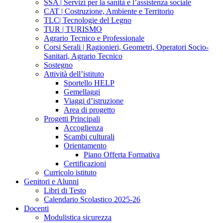
SSA | Servizi per la sanità e l’assistenza sociale
CAT | Costruzione, Ambiente e Territorio
TLC| Tecnologie del Legno
TUR | TURISMO
Agrario Tecnico e Professionale
Corsi Serali | Ragionieri, Geometri, Operatori Socio-
Sanitari, Agrario Tecnico
Sostegno
Attività dell’istituto
Sportello HELP
Gemellaggi
Viaggi d’istruzione
Area di progetto
Progetti Principali
Accoglienza
Scambi culturali
Orientamento
Piano Offerta Formativa
Certificazioni
Curricolo istituto
Genitori e Alunni
Libri di Testo
Calendario Scolastico 2025-26
Docenti
Modulistica sicurezza