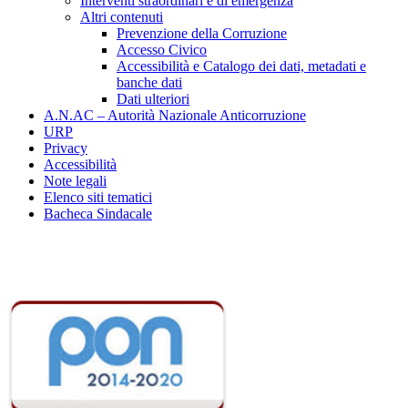
Interventi straordinari e di emergenza
Altri contenuti
Prevenzione della Corruzione
Accesso Civico
Accessibilità e Catalogo dei dati, metadati e
banche dati
Dati ulteriori
A.N.AC – Autorità Nazionale Anticorruzione
URP
Privacy
Accessibilità
Note legali
Elenco siti tematici
Bacheca Sindacale