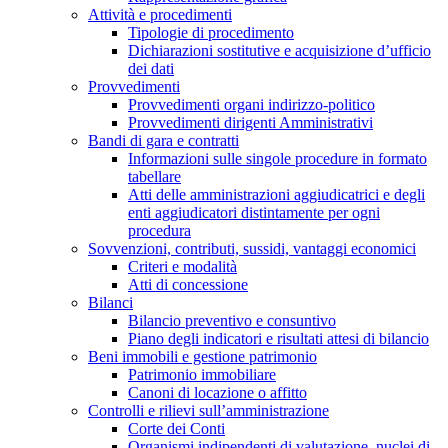
Attività e procedimenti
Tipologie di procedimento
Dichiarazioni sostitutive e acquisizione d’ufficio
dei dati
Provvedimenti
Provvedimenti organi indirizzo-politico
Provvedimenti dirigenti Amministrativi
Bandi di gara e contratti
Informazioni sulle singole procedure in formato
tabellare
Atti delle amministrazioni aggiudicatrici e degli
enti aggiudicatori distintamente per ogni
procedura
Sovvenzioni, contributi, sussidi, vantaggi economici
Criteri e modalità
Atti di concessione
Bilanci
Bilancio preventivo e consuntivo
Piano degli indicatori e risultati attesi di bilancio
Beni immobili e gestione patrimonio
Patrimonio immobiliare
Canoni di locazione o affitto
Controlli e rilievi sull’amministrazione
Corte dei Conti
Organismi indipendenti di valutazione, nuclei di