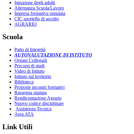
Istruzione degli adulti
Alternanza Scuola/Lavoro
Impresa formativa simulata
CIC sportello di ascolto
AGRARIO
Scuola
Patto di Integrità
AUTOVALUTAZIONE DI ISTITUTO
Organi Collegiali
Percorsi di studi
Video di Istituto
Istituto sul territorio
Biblioteca
Proposte incontri formativi
Rassegna stampa
Rendicontazione Agrario
Nuovo codice disciplinare
Assistenza Tecnica
Area ATA
Link Utili