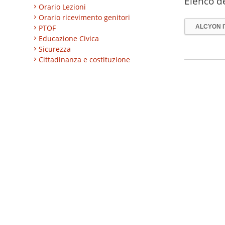
Elenco de
Orario Lezioni
Orario ricevimento genitori
PTOF
ALCYON IT
Educazione Civica
Sicurezza
Cittadinanza e costituzione
Nuovi professionali
AREA BES
Area integrazione
Regolamenti
INVALSI
Progetti
Turismo
Eccellenze
CLIL
ESABAC
DSD
Certificazioni linguistiche
Istruzione degli adulti
Alternanza Scuola/Lavoro
Impresa formativa simulata