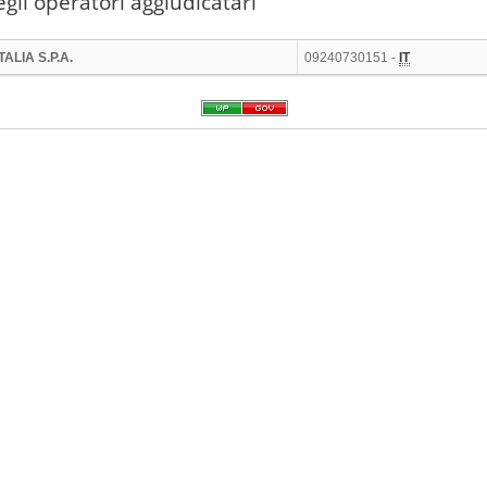
gli operatori aggiudicatari
ALIA S.P.A.
09240730151 -
IT