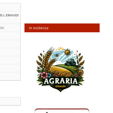
IIS L EINAUDI
In evidenza
GIA