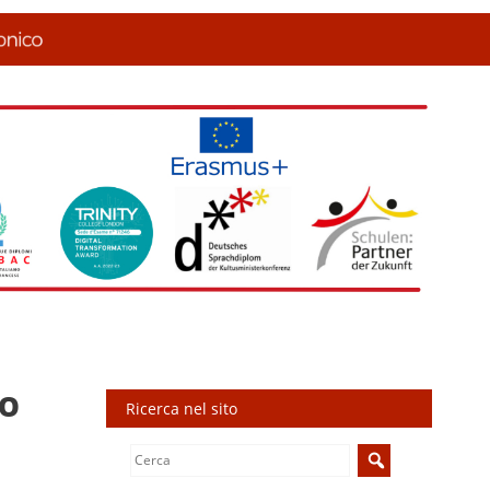
IO
Ricerca nel sito
Search
for: