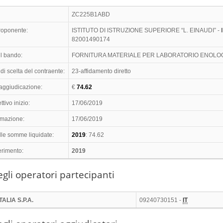
ZC225B1ABD
proponente:
ISTITUTO DI ISTRUZIONE SUPERIORE “L. EINAUDI” -
82001490174
l bando:
FORNITURA MATERIALE PER LABORATORIO ENOLO
di scelta del contraente:
23-affidamento diretto
 aggiudicazione:
€
74.62
ttivo inizio:
17/06/2019
timazione:
17/06/2019
lle somme liquidate:
2019
: 74.62
erimento:
2019
gli operatori partecipanti
ALIA S.P.A.
09240730151 -
IT