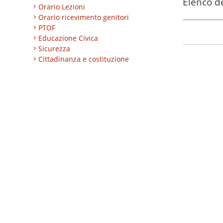
Elenco de
Orario Lezioni
Orario ricevimento genitori
PTOF
Educazione Civica
Sicurezza
Cittadinanza e costituzione
Nuovi professionali
AREA BES
Area integrazione
Regolamenti
INVALSI
Progetti
Turismo
Eccellenze
CLIL
ESABAC
DSD
Certificazioni linguistiche
Istruzione degli adulti
Alternanza Scuola/Lavoro
Impresa formativa simulata