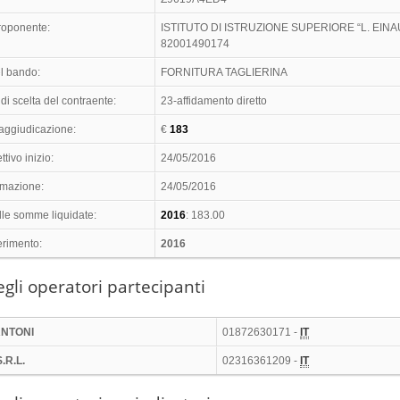
proponente:
ISTITUTO DI ISTRUZIONE SUPERIORE “L. EINA
82001490174
l bando:
FORNITURA TAGLIERINA
di scelta del contraente:
23-affidamento diretto
 aggiudicazione:
€
183
ttivo inizio:
24/05/2016
timazione:
24/05/2016
lle somme liquidate:
2016
: 183.00
erimento:
2016
gli operatori partecipanti
ANTONI
01872630171 -
IT
.R.L.
02316361209 -
IT