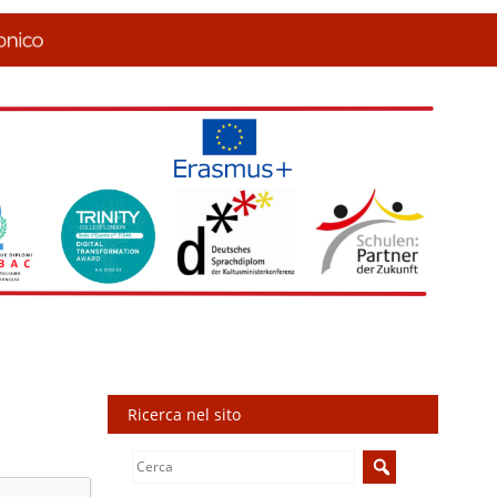
Ricerca nel sito
Search
for: