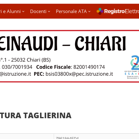
i e Alunni
Docenti
Personale ATA
TURA TAGLIERINA
Z9619A4ED4