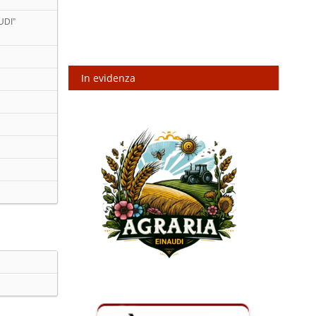
UDI”
In evidenza