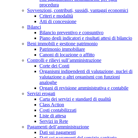
procedura
Sovvenzioni, contributi, sussidi, vantaggi economici
Criteri e modalità
Atti di concessione
Bilanci
Bilancio preventivo e consuntivo
Piano degli indicatori e risultati attesi di bilancio
Beni immobili e gestione patrimonio
Patrimonio immobiliare
Canoni di locazione o affitto
Controlli e rilievi sull’amministrazione
Corte dei Conti
Organismi indipendenti di valutazione, nuclei di
valutazione o altri organismi con funzioni
analoghe
Organi di revisione amministrativa e contabile
Servizi erogati
Carta dei servizi e standard di qualità
Class Action
Costi contabilizzati
Liste di attesa
Servizi in Rete
Pagamenti dell’amministrazione
Dati sui pagamenti
Dati sui pagamenti del servizio sanitario