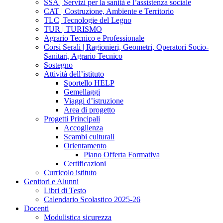
SSA | Servizi per la sanità e l’assistenza sociale
CAT | Costruzione, Ambiente e Territorio
TLC| Tecnologie del Legno
TUR | TURISMO
Agrario Tecnico e Professionale
Corsi Serali | Ragionieri, Geometri, Operatori Socio-
Sanitari, Agrario Tecnico
Sostegno
Attività dell’istituto
Sportello HELP
Gemellaggi
Viaggi d’istruzione
Area di progetto
Progetti Principali
Accoglienza
Scambi culturali
Orientamento
Piano Offerta Formativa
Certificazioni
Curricolo istituto
Genitori e Alunni
Libri di Testo
Calendario Scolastico 2025-26
Docenti
Modulistica sicurezza