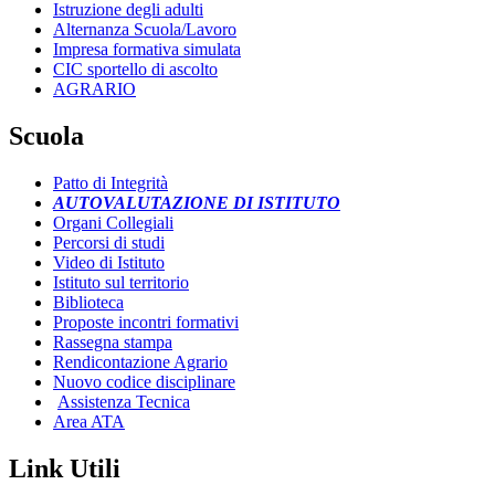
Istruzione degli adulti
Alternanza Scuola/Lavoro
Impresa formativa simulata
CIC sportello di ascolto
AGRARIO
Scuola
Patto di Integrità
AUTOVALUTAZIONE DI ISTITUTO
Organi Collegiali
Percorsi di studi
Video di Istituto
Istituto sul territorio
Biblioteca
Proposte incontri formativi
Rassegna stampa
Rendicontazione Agrario
Nuovo codice disciplinare
Assistenza Tecnica
Area ATA
Link Utili