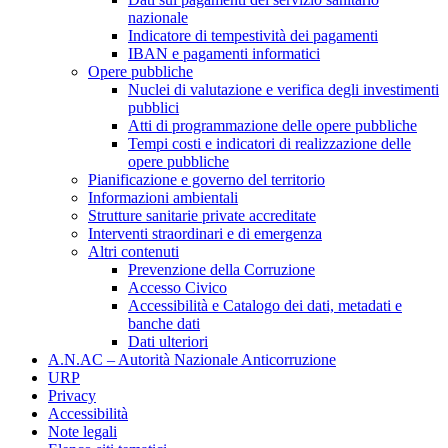
nazionale
Indicatore di tempestività dei pagamenti
IBAN e pagamenti informatici
Opere pubbliche
Nuclei di valutazione e verifica degli investimenti
pubblici
Atti di programmazione delle opere pubbliche
Tempi costi e indicatori di realizzazione delle
opere pubbliche
Pianificazione e governo del territorio
Informazioni ambientali
Strutture sanitarie private accreditate
Interventi straordinari e di emergenza
Altri contenuti
Prevenzione della Corruzione
Accesso Civico
Accessibilità e Catalogo dei dati, metadati e
banche dati
Dati ulteriori
A.N.AC – Autorità Nazionale Anticorruzione
URP
Privacy
Accessibilità
Note legali