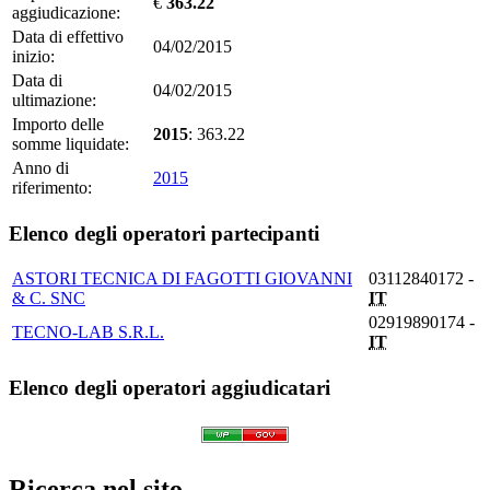
€
363.22
aggiudicazione:
Data di effettivo
04/02/2015
inizio:
Data di
04/02/2015
ultimazione:
Importo delle
2015
: 363.22
somme liquidate:
Anno di
2015
riferimento:
Elenco degli operatori partecipanti
ASTORI TECNICA DI FAGOTTI GIOVANNI
03112840172 -
& C. SNC
IT
02919890174 -
TECNO-LAB S.R.L.
IT
Elenco degli operatori aggiudicatari
Ricerca nel sito