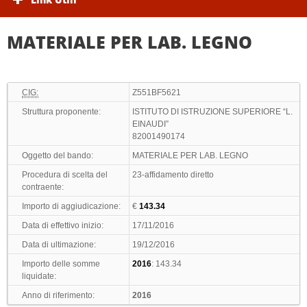
MATERIALE PER LAB. LEGNO
CIG:
Z551BF5621
Struttura proponente:
ISTITUTO DI ISTRUZIONE SUPERIORE “L.
EINAUDI”
82001490174
Oggetto del bando:
MATERIALE PER LAB. LEGNO
Procedura di scelta del
23-affidamento diretto
contraente:
Importo di aggiudicazione:
€
143.34
Data di effettivo inizio:
17/11/2016
Data di ultimazione:
19/12/2016
Importo delle somme
2016
: 143.34
liquidate:
Anno di riferimento:
2016