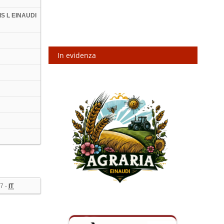
IIS L EINAUDI
In evidenza
7 -
IT