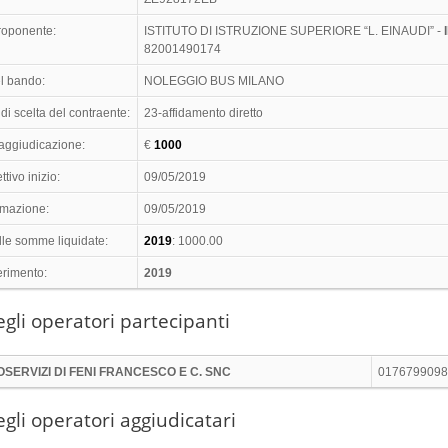
proponente:
ISTITUTO DI ISTRUZIONE SUPERIORE “L. EINAUDI” -
82001490174
l bando:
NOLEGGIO BUS MILANO
di scelta del contraente:
23-affidamento diretto
 aggiudicazione:
€
1000
ttivo inizio:
09/05/2019
timazione:
09/05/2019
lle somme liquidate:
2019
: 1000.00
erimento:
2019
gli operatori partecipanti
OSERVIZI DI FENI FRANCESCO E C. SNC
0176799098
gli operatori aggiudicatari