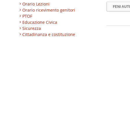
Orario Lezioni
FENI AUT
Orario ricevimento genitori
PTOF
Educazione Civica
Sicurezza
Cittadinanza e costituzione
Nuovi professionali
AREA BES
Area integrazione
Regolamenti
INVALSI
Progetti
Turismo
Eccellenze
CLIL
ESABAC
DSD
Certificazioni linguistiche
Istruzione degli adulti
Alternanza Scuola/Lavoro
Impresa formativa simulata