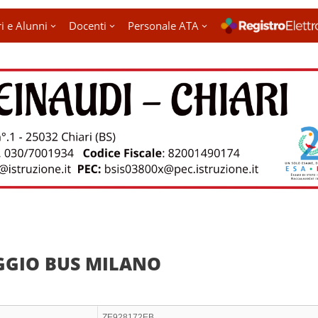
i e Alunni
Docenti
Personale ATA
GIO BUS MILANO
ZE928172EB