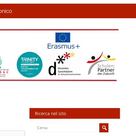
Ricerca nel sito
Search
for: