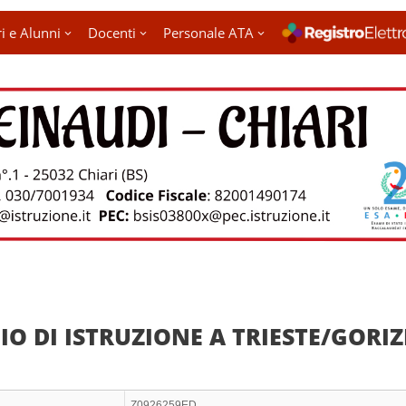
i e Alunni
Docenti
Personale ATA
IO DI ISTRUZIONE A TRIESTE/GORIZ
Z0926259ED