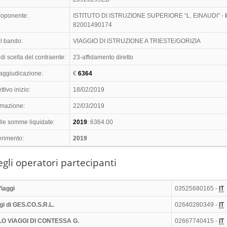
proponente:
ISTITUTO DI ISTRUZIONE SUPERIORE “L. EINAUDI” -
82001490174
l bando:
VIAGGIO DI ISTRUZIONE A TRIESTE/GORIZIA
di scelta del contraente:
23-affidamento diretto
 aggiudicazione:
€
6364
ttivo inizio:
18/02/2019
timazione:
22/03/2019
lle somme liquidate:
2019
: 6364.00
erimento:
2019
gli operatori partecipanti
iaggi
03525680165 -
IT
gi di GES.CO.S.R.L.
02640280349 -
IT
O VIAGGI DI CONTESSA G.
02667740415 -
IT