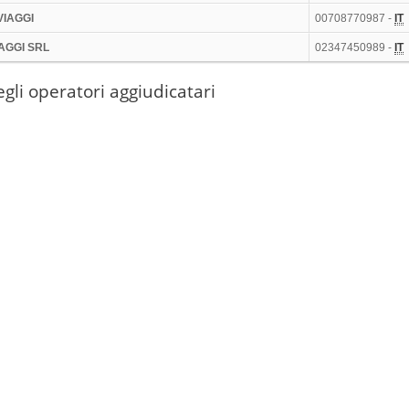
VIAGGI
00708770987 -
IT
IAGGI SRL
02347450989 -
IT
gli operatori aggiudicatari
iaggi
03525680165 -
IT