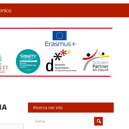
IA
Ricerca nel sito
Search
for: