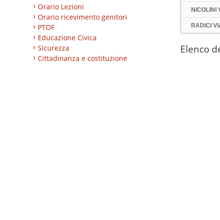
Orario Lezioni
NICOLINI 
Orario ricevimento genitori
RADICI V
PTOF
Educazione Civica
Elenco de
Sicurezza
Cittadinanza e costituzione
Nuovi professionali
Calciana V
AREA BES
Area integrazione
Regolamenti
INVALSI
Progetti
Turismo
Eccellenze
CLIL
ESABAC
DSD
Certificazioni linguistiche
Istruzione degli adulti
Alternanza Scuola/Lavoro
Impresa formativa simulata