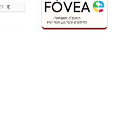
87 -
IT