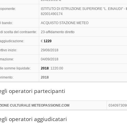
proponente:
ISTITUTO DI ISTRUZIONE SUPERIORE “L. EINAUDI” -
82001490174
l bando:
ACQUISTO STAZIONE METEO
di scelta del contraente:
23-affidamento diretto
 aggiudicazione:
€
1220
ttivo inizio:
29/08/2018
timazione:
04/09/2018
lle somme liquidate:
2018
: 1220.00
erimento:
2018
gli operatori partecipanti
ZIONE CULTURALE METEOPASSIONE.COM
034097309
gli operatori aggiudicatari