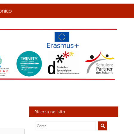
Ricerca nel sito
Search
for: