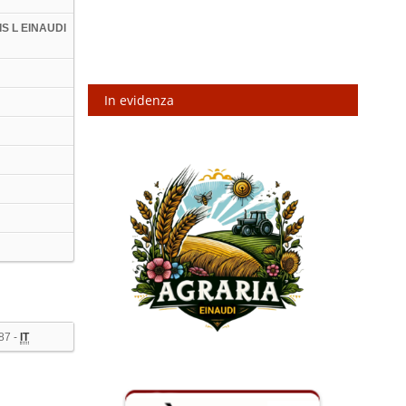
IIS L EINAUDI
In evidenza
87 -
IT