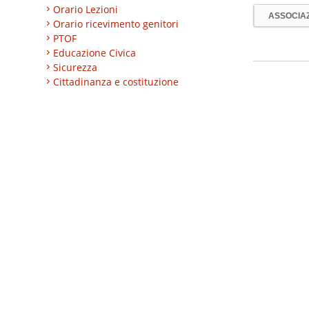
Orario Lezioni
ASSOCIA
Orario ricevimento genitori
PTOF
Educazione Civica
Sicurezza
Cittadinanza e costituzione
Nuovi professionali
AREA BES
Area integrazione
Regolamenti
INVALSI
Progetti
Turismo
Eccellenze
CLIL
ESABAC
DSD
Certificazioni linguistiche
Istruzione degli adulti
Alternanza Scuola/Lavoro
Impresa formativa simulata