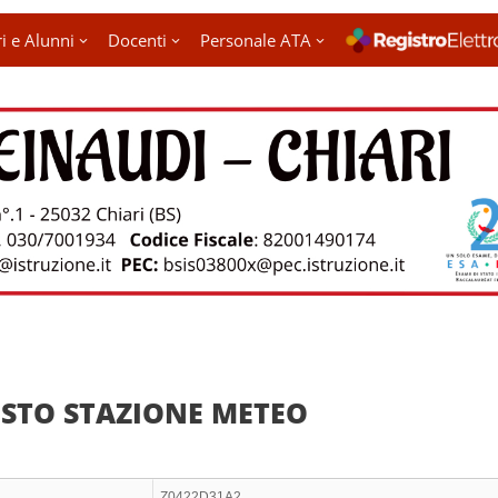
i e Alunni
Docenti
Personale ATA
STO STAZIONE METEO
Z0422D31A2