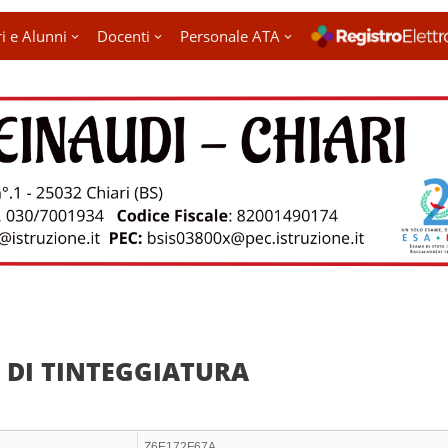
i e Alunni
Docenti
Personale ATA
 DI TINTEGGIATURA
Z6E172F67A