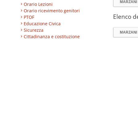
MARZANI
Orario Lezioni
Orario ricevimento genitori
Elenco de
PTOF
Educazione Civica
Sicurezza
MARZANI
Cittadinanza e costituzione
Nuovi professionali
AREA BES
Area integrazione
Regolamenti
INVALSI
Progetti
Turismo
Eccellenze
CLIL
ESABAC
DSD
Certificazioni linguistiche
Istruzione degli adulti
Alternanza Scuola/Lavoro
Impresa formativa simulata