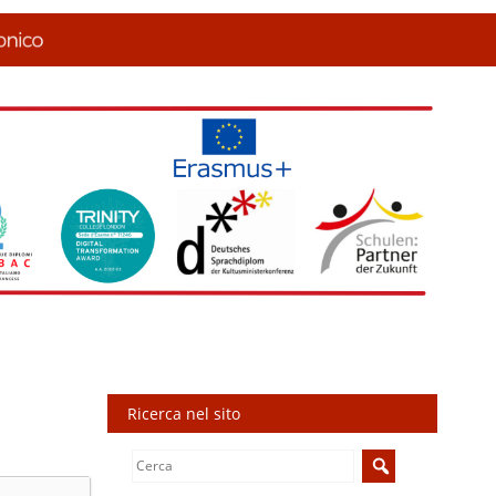
Ricerca nel sito
Search
for: