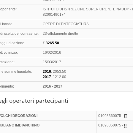
proponente:
ISTITUTO DI ISTRUZIONE SUPERIORE “L. EINAUDI” -
82001490174
l bando:
OPERE DI TINTEGGIATURA
di scelta del contraente:
23-affidamento diretto
 aggiudicazione:
€
3265.50
ttivo inizio:
16/02/2016
timazione:
15/03/2017
lle somme liquidate:
2016
: 2053.50
2017
: 1212.00
erimento:
2016
-
2017
gli operatori partecipanti
FOLCHI DECORAZIONI
01098360075 -
IT
IULIANO IMBIANCHINO
01098360075 -
IT